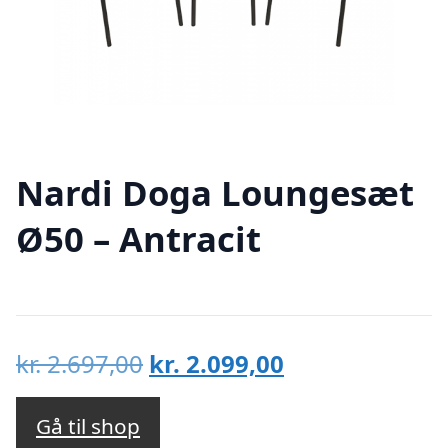
Nardi Doga Loungesæt
Ø50 – Antracit
Den
Den
kr.
2.697,00
kr.
2.099,00
oprindelige
aktuelle
pris
pris
Gå til shop