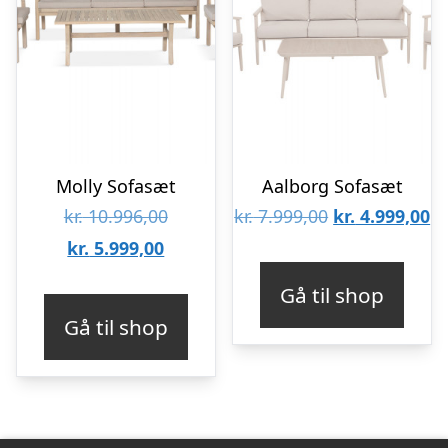
Molly Sofasæt
Aalborg Sofasæt
Den
Den
D
kr.
10.996,00
kr.
7.999,00
kr.
4.999,00
Den
oprindelige
oprindelige
ak
kr.
5.999,00
aktuelle
pris
pris
pr
Gå til shop
pris
var:
var:
er
Gå til shop
er:
kr. 10.996,00.
kr. 7.999,00.
kr
kr. 5.999,00.