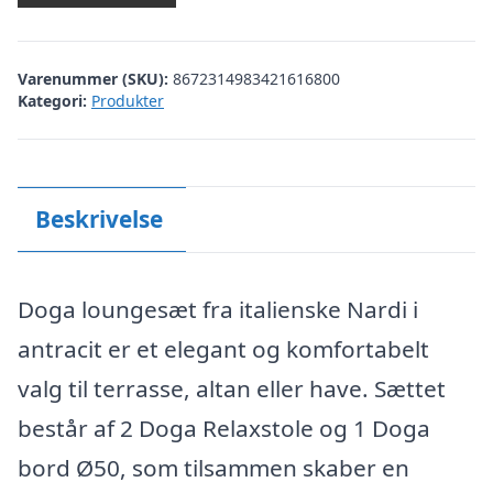
var:
er:
kr. 2.697,00.
kr. 2.099,00.
Varenummer (SKU):
8672314983421616800
Kategori:
Produkter
Beskrivelse
Doga loungesæt fra italienske Nardi i
antracit er et elegant og komfortabelt
valg til terrasse, altan eller have. Sættet
består af 2 Doga Relaxstole og 1 Doga
bord Ø50, som tilsammen skaber en